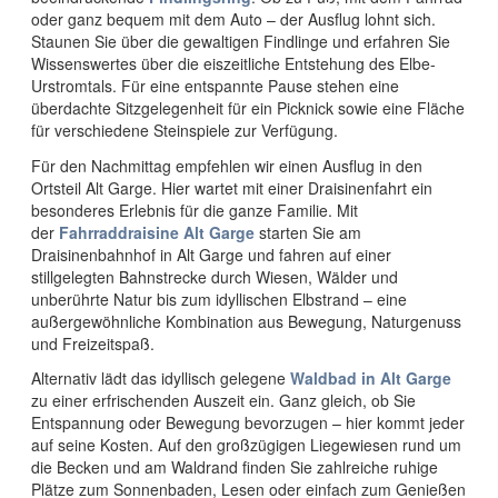
oder ganz bequem mit dem Auto – der Ausflug lohnt sich.
Bleckeder Kleinbahn
Ehemaliger Grenzturm Neu Bleckede
Staunen Sie über die gewaltigen Findlinge und erfahren Sie
Zimmer
Tagungen im Schloss Bleckede
Wissenswertes über die eiszeitliche Entstehung des Elbe-
Urstromtals. Für eine entspannte Pause stehen eine
Wandern
Einkaufen
Hotels und Pensionen
Prospekte bestellen
überdachte Sitzgelegenheit für ein Picknick sowie eine Fläche
für verschiedene Steinspiele zur Verfügung.
Baden und Schwimmen
Region
Campingplätze
Englisch
Für den Nachmittag empfehlen wir einen Ausflug in den
Ortsteil Alt Garge. Hier wartet mit einer Draisinenfahrt ein
Angeln
Wohnmobilstellplätze
besonderes Erlebnis für die ganze Familie. Mit
Bleckede im Film
der
Fahrraddraisine Alt Garg
e
starten Sie am
Kanu & SUP
Draisinenbahnhof in Alt Garge und fahren auf einer
stillgelegten Bahnstrecke durch Wiesen, Wälder und
unberührte Natur bis zum idyllischen Elbstrand – eine
Reiten
außergewöhnliche Kombination aus Bewegung, Naturgenuss
und Freizeitspaß.
Ideen für Ihren Tagesaufenthalt
Alternativ lädt das idyllisch gelegene
Waldbad in Alt Garge
zu einer erfrischenden Auszeit ein. Ganz gleich, ob Sie
Ideen für Ihren Kurzaufenthalt
Entspannung oder Bewegung bevorzugen – hier kommt jeder
auf seine Kosten. Auf den großzügigen Liegewiesen rund um
die Becken und am Waldrand finden Sie zahlreiche ruhige
Plätze zum Sonnenbaden, Lesen oder einfach zum Genießen