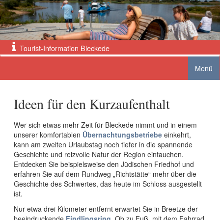
Tourist-Information Bleckede
Menü
Ideen für den Kurzaufenthalt
Service
Unterkünfte u. Gastronomie
Veranstaltungen
Wer sich etwas mehr Zeit für Bleckede nimmt und in einem
unserer komfortablen
Übernachtungsbetriebe
einkehrt,
Bleckede u. Umgebung
Übersicht Unterkünfte u. Gastronomie
kann am zweiten Urlaubstag noch tiefer in die spannende
Anreise, Öffnungszeiten TI
Geschichte und reizvolle Natur der Region eintauchen.
Freizeit
Entdecken Sie beispielsweise den Jüdischen Friedhof und
Ausflugsziele in und um Bleckede
Gastronomie
WLAN in Bleckede
erfahren Sie auf dem Rundweg „Richtstätte“ mehr über die
Geschichte des Schwertes, das heute im Schloss ausgestellt
Elbe u. Schifffahrt
Radfahren
Geschichtlicher Stadtrundgang
Ferienwohnungen
ist.
Urlaub mit Kindern
Natur
Nur etwa drei Kilometer entfernt erwartet Sie in Breetze der
Draisine
Innennstadt historisch und Stadtführungen
Ferienhäuser
beeindruckende
Findlingsring
. Ob zu Fuß, mit dem Fahrrad
Heiraten in Bleckede