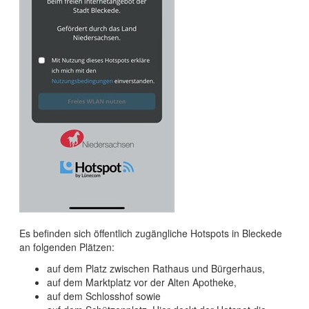
Bleckeder Kleinbahn
Ehemaliger Grenzturm Neu Bleckede
Zimmer
Tagungen im Schloss Bleckede
Wandern
Einkaufen
Hotels und Pensionen
Prospekte bestellen
Baden und Schwimmen
Region
Campingplätze
Englisch
Angeln
Wohnmobilstellplätze
Bleckede im Film
Kanu & SUP
Reiten
Ideen für Ihren Tagesaufenthalt
Es befinden sich öffentlich zugängliche Hotspots in Bleckede
an folgenden Plätzen:
Ideen für Ihren Kurzaufenthalt
auf dem Platz zwischen Rathaus und Bürgerhaus,
auf dem Marktplatz vor der Alten Apotheke,
auf dem Schlosshof sowie