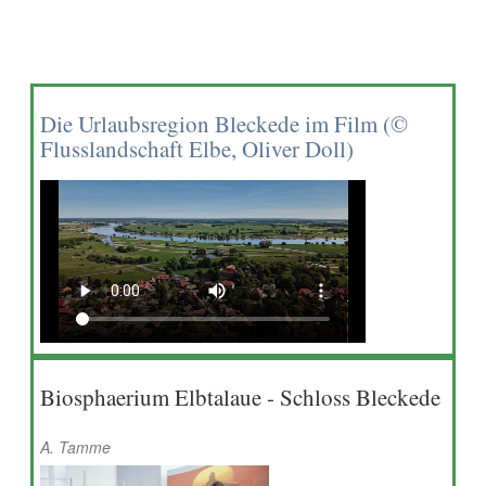
Die Urlaubsregion Bleckede im Film (©
Flusslandschaft Elbe, Oliver Doll)
Biosphaerium Elbtalaue - Schloss Bleckede
A. Tamme